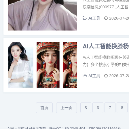
浪潮信息(000977 ,人
AI工具
2026-07-2
Ai人工智能换脸
Ai人工智能换脸杨颖在线
力】多个搜索引擎的相关长
AI工具
2026-07-2
首页
上一页
5
6
7
8
AI资讯导航网:
AI资讯发布
联系QQ：89-2340-404
京ICP备17011666号