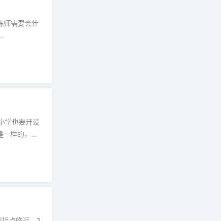
训练师需要会什
.
中小学也要开设
样的，...
绩拐点临近。2.