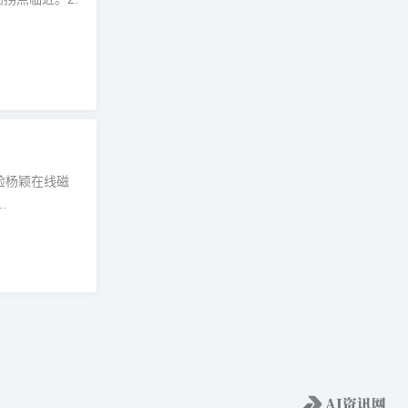
脸杨颖在线磁
.