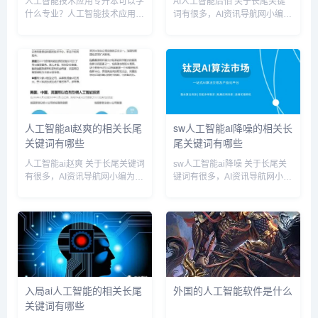
人工智能技术应用专升本可以学
AI人工智能后怕 关于长尾关键
什么专业？人工智能技术应用专
词有很多，AI资讯导航网小编为
升本可以学计算机专业。因为人
您整理【AI人工智能后怕】多个
工智能技术是属于计算机专业的
搜索引擎的相关长尾关键词。
一个旁支，他的技术实现的原来
AI人工智能后怕相关长尾关键词
都是基于计算机底层来实现的，
有以下这些： 人工智能后悔,人
比如涉及到了数据结构和算法，
工智能害人,ai...
软件...
人工智能ai赵爽的相关长尾
sw人工智能ai降噪的相关长
关键词有哪些
尾关键词有哪些
人工智能ai赵爽 关于长尾关键词
sw人工智能ai降噪 关于长尾关
有很多，AI资讯导航网小编为您
键词有很多，AI资讯导航网小编
整理【人工智能ai赵爽】多个搜
为您整理【sw人工智能ai降噪】
索引擎的相关长尾关键词。 人
多个搜索引擎的相关长尾关键
工智能ai赵爽相关长尾关键词有
词。 sw人工智能ai降噪相关长
以下这些： 人工智能赵勇,人工
尾关键词有以下这些： 人工智
智能赵辛,人工...
能 降噪,ai...
入局ai人工智能的相关长尾
外国的人工智能软件是什么
关键词有哪些