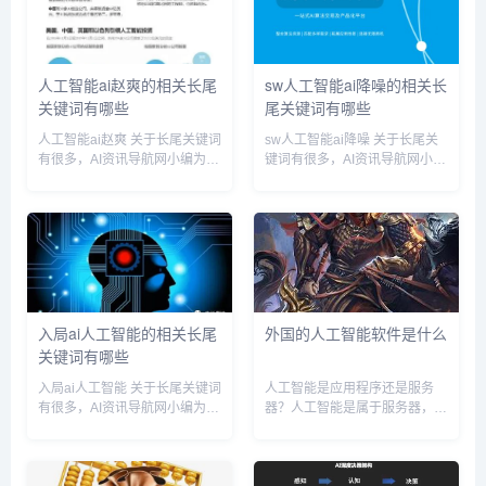
比如涉及到了数据结构和算法，
工智能害人,ai...
软件...
人工智能ai赵爽的相关长尾
sw人工智能ai降噪的相关长
关键词有哪些
尾关键词有哪些
人工智能ai赵爽 关于长尾关键词
sw人工智能ai降噪 关于长尾关
有很多，AI资讯导航网小编为您
键词有很多，AI资讯导航网小编
整理【人工智能ai赵爽】多个搜
为您整理【sw人工智能ai降噪】
索引擎的相关长尾关键词。 人
多个搜索引擎的相关长尾关键
工智能ai赵爽相关长尾关键词有
词。 sw人工智能ai降噪相关长
以下这些： 人工智能赵勇,人工
尾关键词有以下这些： 人工智
智能赵辛,人工...
能 降噪,ai...
入局ai人工智能的相关长尾
外国的人工智能软件是什么
关键词有哪些
入局ai人工智能 关于长尾关键词
人工智能是应用程序还是服务
有很多，AI资讯导航网小编为您
器？人工智能是属于服务器，目
整理【入局ai人工智能】多个搜
前大多数人的认知还在普通的服
索引擎的相关长尾关键词。 入
务器上，而人工智能服务器则是
局ai人工智能相关长尾关键词有
比普通服务器更为厉害的服务