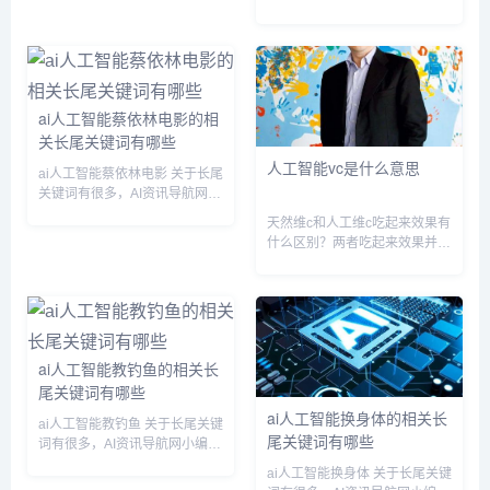
待处理ai人工智能相关长尾关键
为您整理【人工智能ai 概念股】
词有以下这些： 待处理ai人工智
多个搜索引擎的相关长尾关键
能什么意思...
词。 人工智能ai 概念股相关长
尾关键词有以下这些： 人工智
能ai概念股,...
ai人工智能蔡依林电影的相
关长尾关键词有哪些
人工智能vc是什么意思
ai人工智能蔡依林电影 关于长尾
关键词有很多，AI资讯导航网小
编为您整理【ai人工智能蔡依林
天然维c和人工维c吃起来效果有
电影】多个搜索引擎的相关长尾
什么区别？两者吃起来效果并没
关键词。 ai人工智能蔡依林电影
有什么区别。维生素只有一个存
相关长尾关键词有以下这些：
在形式，而且性质比较稳定。无
人工智能ai黄...
论是从植物中提取的维生素C还
是人工合成的维生素C，都是一
样的物质，吃起来效果完全一
样…...
ai人工智能教钓鱼的相关长
尾关键词有哪些
ai人工智能换身体的相关长
ai人工智能教钓鱼 关于长尾关键
尾关键词有哪些
词有很多，AI资讯导航网小编为
您整理【ai人工智能教钓鱼】多
ai人工智能换身体 关于长尾关键
个搜索引擎的相关长尾关键词。