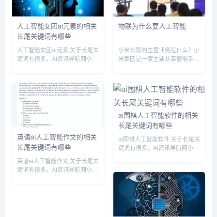
人工智能女团ai元素的相关
物联为什么要人工智能
长尾关键词有哪些
人工智能女团ai元素 关于长尾关
小米公司的主营业务是什么？小
键词有很多，AI资讯导航网小编
米集团是一家主要从事智能手
为您整理【人工智能女团ai元
机、物联网（IoT）和生活消费
素】多个搜索引擎的相关长尾关
产品研发和销售业务，提供互联
键词。 人工智能女团ai元素相关
网服务，以及从事投资业务的中
长尾关键词有以下这些： 人工
国投资控股公司。该公司主要通
智能女团ai元素...
过四个部门开展业务。智能手机
部门...
ai围棋人工智能软件的相关
长尾关键词有哪些
英语ai人工智能作文的相关
ai围棋人工智能软件 关于长尾关
长尾关键词有哪些
键词有很多，AI资讯导航网小编
为您整理【ai围棋人工智能软
英语ai人工智能作文 关于长尾关
件】多个搜索引擎的相关长尾关
键词有很多，AI资讯导航网小编
键词。 ai围棋人工智能软件相关
为您整理【英语ai人工智能作
长尾关键词有以下这些： ai围棋
文】多个搜索引擎的相关长尾关
人工智能软件...
键词。 英语ai人工智能作文相关
长尾关键词有以下这些： 英语ai
人工智能作文...