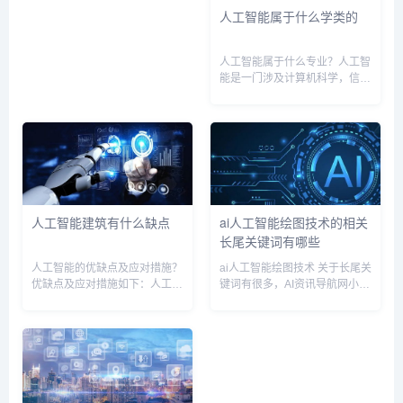
人工智能属于什么学类的
人工智能属于什么专业？人工智
能是一门涉及计算机科学，信息
学，数学，统计学以及心理学等
诸多专业的交叉学科。它主要研
究如何使计算机获得高级思考能
力，模拟与表示人类的智能。它
的核心技术包括计算机视觉，机
器学...
人工智能建筑有什么缺点
ai人工智能绘图技术的相关
长尾关键词有哪些
人工智能的优缺点及应对措施？
ai人工智能绘图技术 关于长尾关
优缺点及应对措施如下：人工智
键词有很多，AI资讯导航网小编
能有其优点，也有其缺点，需要
为您整理【ai人工智能绘图技
采取应对措施。:1. 人工智能的
术】多个搜索引擎的相关长尾关
优点：可以提高生产效率，减少
键词。 ai人工智能绘图技术相关
人力劳动，提高精度和效率。2.
长尾关键词有以下这些： ai人工
人工智能的缺点：不能像人...
智能绘图技术...