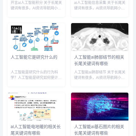
开言ai人工智能积分 关于长尾关
ai人工智能信息采集 关于长尾关
键词有很多，AI资讯导航网小编
键词有很多，AI资讯导航网小编
为您整理【开言ai人工智能积
为您整理【ai人工智能信息采
分】多个搜索引擎的相关长尾关
集】多个搜索引擎的相关长尾关
键词。 开言ai人工智能积分相关
键词。 ai人工智能信息采集相关
长尾关键词有以下这些： ai智能
长尾关键词有以下这些： ai人工
开发语言,开...
智能信息采集...
人工智能它是研究什么的
人工智能ai肺部结节的相关
长尾关键词有哪些
人工智能是研究什么的行为科
人工智能ai肺部结节 关于长尾关
学？人工智能是研究如何使计算
键词有很多，AI资讯导航网小编
机或机器能够像人类一样地思
为您整理【人工智能ai肺部结
考、学习、推理、决策、交流等
节】多个搜索引擎的相关长尾关
行为的科学。它涵盖了多个学科
键词。 人工智能ai肺部结节相关
领域，包括计算机科学、数学、
长尾关键词有以下这些： 人工
心理学、哲学等，旨在探索智能
智能 肺结节,人...
的本质，...
ai人工智能电地暖的相关长
人工智能ai基石图片的相关
尾关键词有哪些
长尾关键词有哪些