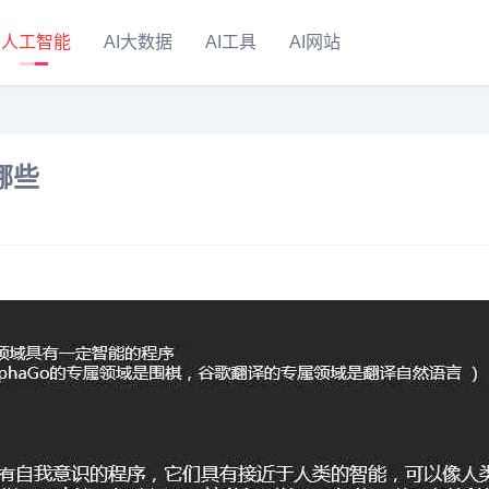
人工智能
AI大数据
AI工具
AI网站
哪些