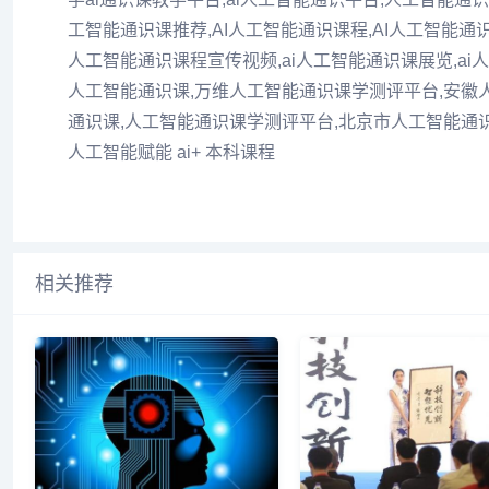
工智能通识课推荐,AI人工智能通识课程,AI人工智能通识
人工智能通识课程宣传视频,ai人工智能通识课展览,ai
人工智能通识课,万维人工智能通识课学测评平台,安徽
通识课,人工智能通识课学测评平台,北京市人工智能通识课,
人工智能赋能 ai+ 本科课程
相关推荐