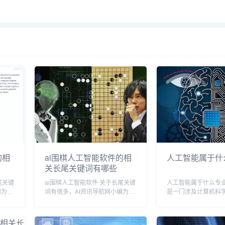
的相
ai围棋人工智能软件的相
人工智能属于什
关长尾关键词有哪些
ai围棋人工智能软件 关于长尾关键
人工智能属于什么专
编为您
词有很多，AI资讯导航网小编为您
是一门涉及计算机科
】多个
整理【ai围棋人工智能软件】多个
数学，统计学以及心
英
搜索引擎的相关长尾关键词。 ai围
业的交叉学科。它主
关键词
棋人工智能软件相关长尾关键词有
计算机获得高级思考