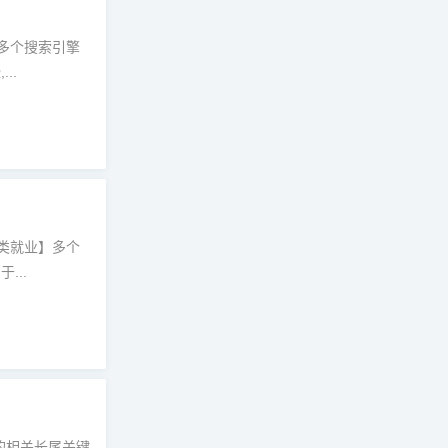
多个搜索引擎
..
类就业】多个
...
擎的相关长尾关键