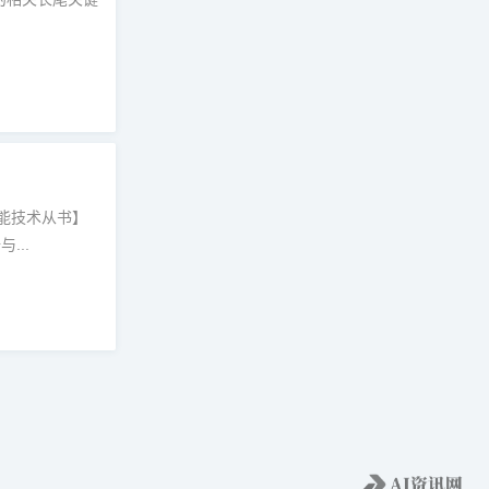
能技术从书】
...