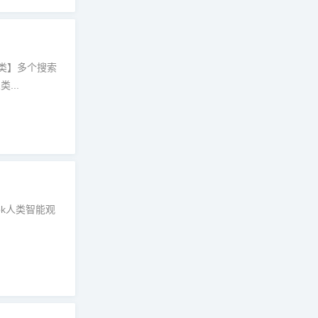
类】多个搜索
...
pk人类智能观