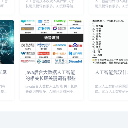
人工智
人工智能技术改变人类社会 关于
人工智能时代的人类作文 
学和统
长尾关键词有很多，AI资讯导航网
尾关键词有很多，AI
人工智
小编为您整理【人工智能技术改变
编为您整理【人工智
微积
人类社会】多个搜索引擎的相关长
作文】多个搜索引擎
器学
尾关键词。 人工智能技术改变人
键词。 人工智能时代的人类作文
重要。
类社会相关长尾关键词有以下这
相关长尾关键词有以下
些： 人工智能...
工智能时代的...
长尾
java后台大数据人工智能
人工智能武汉什
的相关长尾关键词有哪些
java后台大数据人工智能 关于长尾
武汉人工智能研究院
您整理
关键词有很多，AI资讯导航网小编
谱。武汉人工智能研
引擎的
为您整理【java后台大数据人工智
科学院自动化研究所
能】多个搜索引擎的相关长尾关键
优势，建立国际领先
人
词。 java后台大数据人工智能相关
究和成果转化平台，
长尾关键词有以下这些： j...
科技产业制高点。202
日下午，2021...