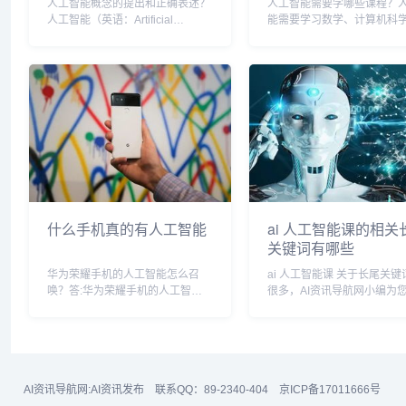
人工智能概念的提出和正确表述？
人工智能需要学哪些课程？
人工智能（英语：Artificial
能需要学习数学、计算机科
Intelligence，缩写为AI）亦称智
计学等相关课程。1. 数学是
械、机器智能，指由人制造出来的
能的基础，包括线性代数、
机器所表现出来的智能。通常人工
分、概率等等，对于理解机
智能是指通过普通计算机程序来...
习、神经网络等算法都非常
2. 计算机科学的相...
什么手机真的有人工智能
ai 人工智能课的相关
关键词有哪些
华为荣耀手机的人工智能怎么召
ai 人工智能课 关于长尾关键词有
唤？答:华为荣耀手机的人工智能
很多，AI资讯导航网小编为
召唤方法如下1、首先我们打开荣
【ai 人工智能课】多个搜索
耀手机上的“设置”，进入设置界
相关长尾关键词。 ai 人工智能课
面。2、找到并点击“智慧助手”，
相关长尾关键词有以下这些： ai
之後我们选择进入“智慧语音”。
工智能课程全套,ai人工智...
3、点击“语音唤醒”...
AI资讯导航网:
AI资讯发布
联系QQ：89-2340-404
京ICP备17011666号