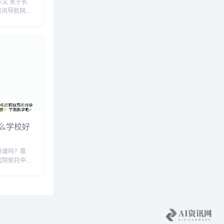
关于长
资讯导航网小
能时代的人类
的相关长尾关
这些： 人
么学校好
靠谱吗？靠
究院依托中国
的技术与人才
的人工智能研
抢占国际智能
1年12月18