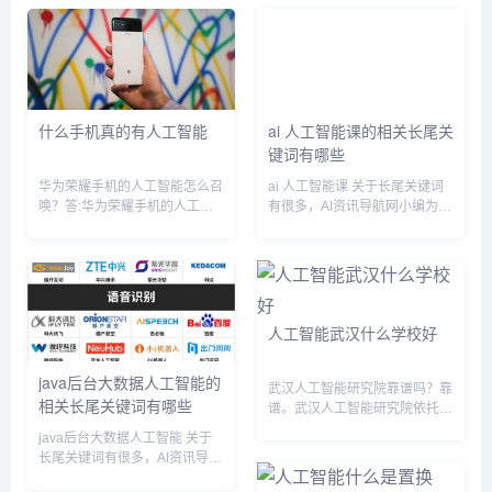
关长尾关键词。 人工智能时代
技术改变人类社会相关长尾关键
的人类作文相关长尾关键词有以
词有以下这些： 人工智能...
下这些： 人工智能时代的...
什么手机真的有人工智能
ai 人工智能课的相关长尾关
键词有哪些
华为荣耀手机的人工智能怎么召
ai 人工智能课 关于长尾关键词
唤？答:华为荣耀手机的人工智
有很多，AI资讯导航网小编为您
能召唤方法如下1、首先我们打
整理【ai 人工智能课】多个搜索
开荣耀手机上的“设置”，进入设
引擎的相关长尾关键词。 ai 人
置界面。2、找到并点击“智慧助
工智能课相关长尾关键词有以下
手”，之後我们选择进入“智慧语
这些： ai人工智能课程全套,ai
音”。3、点击“语音唤醒”...
人工智...
人工智能武汉什么学校好
java后台大数据人工智能的
武汉人工智能研究院靠谱吗？靠
相关长尾关键词有哪些
谱。武汉人工智能研究院依托中
国科学院自动化研究所的技术与
java后台大数据人工智能 关于
人才优势，建立国际领先的人工
长尾关键词有很多，AI资讯导航
智能研究和成果转化平台，抢占
网小编为您整理【java后台大数
国际智能科技产业制高点。