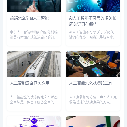
前端怎么学ai人工智能
Ai人工智能不可思的相关长
尾关键词有哪些
京东人工智能物流如何强化前端
Ai人工智能不可思 关于长尾关
消费者体验？想知道自己的订单
键词有很多，AI资讯导航网小编
送到哪儿了？同样不用自己动
为您整理【Ai人工智能不可思】
手，智能机器人就能帮你查询；
多个搜索引擎的相关长尾关键
想知道最近进口牛奶在京东有没
词。 Ai人工智能不可思相关长
有优惠？智能机器人会综合比较
尾关键词有以下这些： ai人工智
各家品牌信息，为您给出最优选
能不可思议的原因...
择；早...
人工智能云空间怎么用
人工智能怎么找餐馆工作
人工智能空间状态的定义？状态
人工点餐如何方便一点？人工点
空间法是一种基于解答空间的问
餐最普通的饭店点菜的方法，现
题表示和求解方法，它是以状态
在人工点菜都智能化了，可以提
和操作符为基础的。在利用状态
前在网上点好菜，到店家直接就
空间图表示时，从某个初始状态
餐。也可以到达饭店以后，我扫
开始，每次加一个操作符，递增
描饭店的二维码，在手机上点