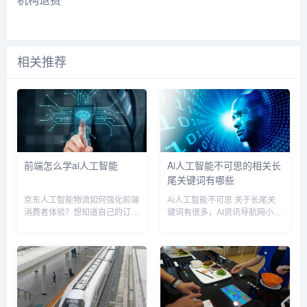
机构退费
相关推荐
前端怎么学ai人工智能
Ai人工智能不可思的相关长
尾关键词有哪些
京东人工智能物流如何强化前端
Ai人工智能不可思 关于长尾关
消费者体验？想知道自己的订单
键词有很多，AI资讯导航网小编
送到哪儿了？同样不用自己动
为您整理【Ai人工智能不可思】
手，智能机器人就能帮你查询；
多个搜索引擎的相关长尾关键
想知道最近进口牛奶在京东有没
词。 Ai人工智能不可思相关长
有优惠？智能机器人会综合比较
尾关键词有以下这些： ai人工智
各家品牌信息，为您给出最优选
能不可思议的原因...
择；早...