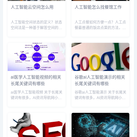
人工智能云空间怎么用
人工智能怎么找餐馆工作
人工智能空间状态的定义？状态
人工点餐如何方便一点？人工点
空间法是一种基于解答空间的问
餐最普通的饭店点菜的方法，现
题表示和求解方法，它是以状态
在人工点菜都智能化了，可以提
和操作符为基础的。在利用状态
前在网上点好菜，到店家直接就
空间图表示时，从某个初始状态
餐。也可以到达饭店以后，我扫
开始，每次加一个操作符，递增
描饭店的二维码，在手机上点
地建立起操作符的试验序列，直
餐，这样避免交叉感染，是疫情
到达...
以后应...
ai医学人工智能视频的相关
谷歌ai人工智能演示的相关
长尾关键词有哪些
长尾关键词有哪些
ai医学人工智能视频 关于长尾关
谷歌ai人工智能演示 关于长尾关
键词有很多，AI资讯导航网小编
键词有很多，AI资讯导航网小编
为您整理【ai医学人工智能视
为您整理【谷歌ai人工智能演
频】多个搜索引擎的相关长尾关
示】多个搜索引擎的相关长尾关
键词。 ai医学人工智能视频相关
键词。 谷歌ai人工智能演示相关
长尾关键词有以下这些： ai医学
长尾关键词有以下这些： 谷歌ai
人工智能视频...
人工智能演示...